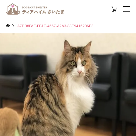

A7DB8FAE-FB1E-4667-A2A3-88E9416206E3