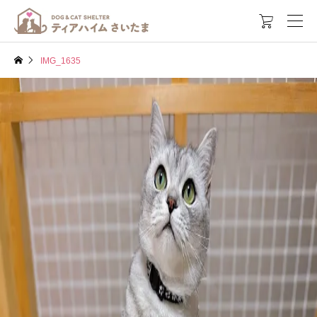

IMG_1635