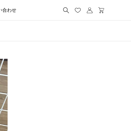




い合わせ