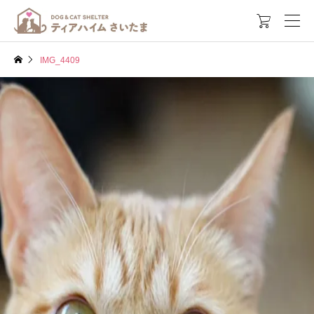

IMG_4409