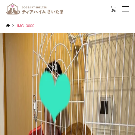

IMG_3000