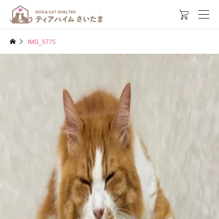

IMG_5775