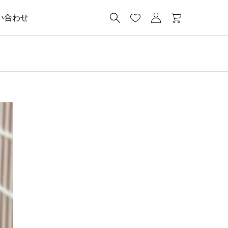




い合わせ