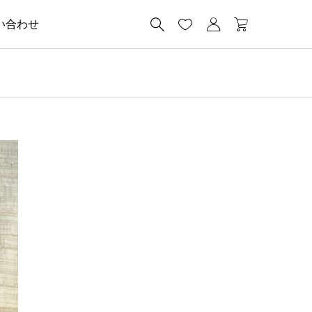




い合わせ