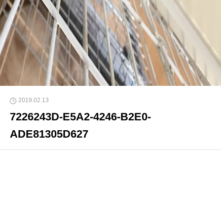
2019.02.13
7226243D-E5A2-4246-B2E0-
ADE81305D627