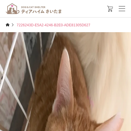

7226243D-E5A2-4246-B2E0-ADE81305D627