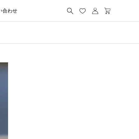




い合わせ