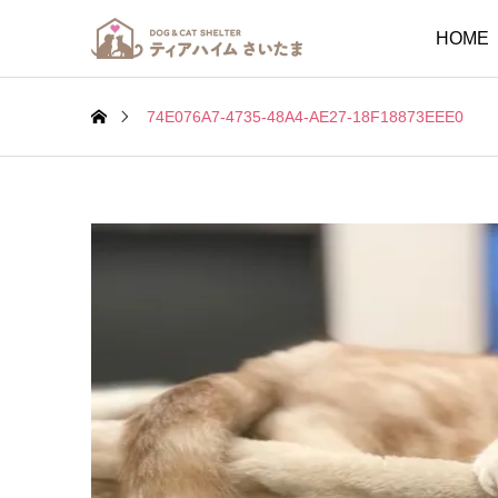
HOME
74E076A7-4735-48A4-AE27-18F18873EEE0