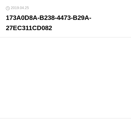
2019.04.25
173A0D8A-B238-4473-B29A-
27EC311CD082