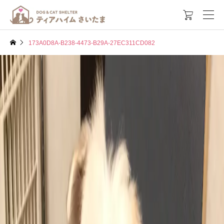

173A0D8A-B238-4473-B29A-27EC311CD082