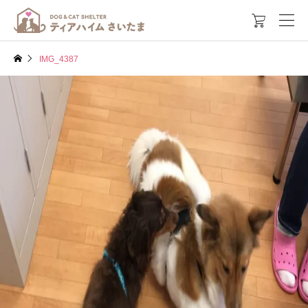

IMG_4387