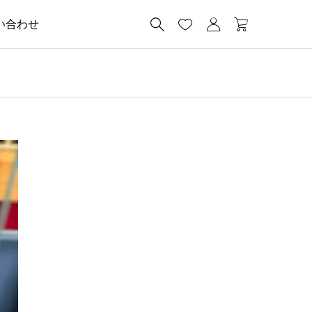




い合わせ