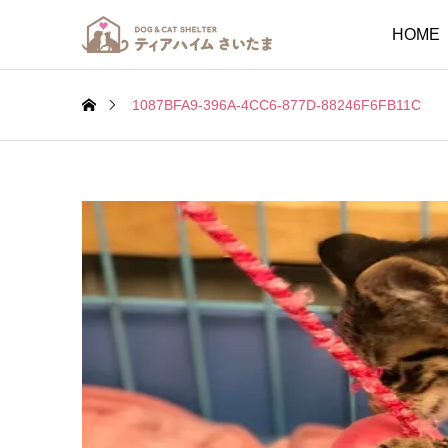
HOME
1087BFA9-396A-4CC6-877D-88246F6FB11C