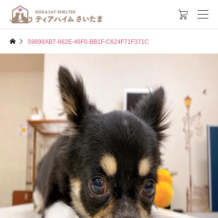

59898AB7-662E-46F0-BB1F-C624F71F371C