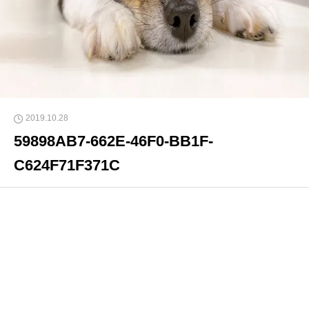
2019.10.28
59898AB7-662E-46F0-BB1F-
C624F71F371C