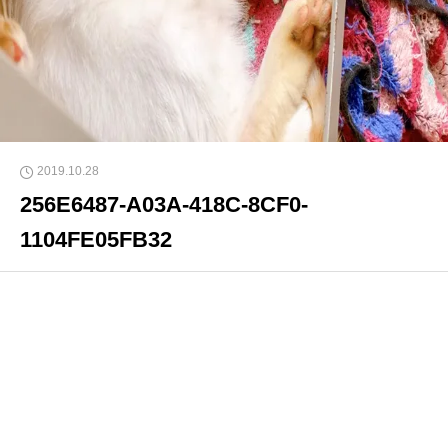
2019.10.28
256E6487-A03A-418C-8CF0-
1104FE05FB32