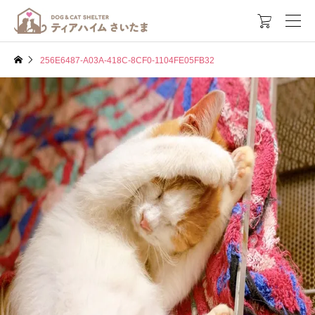

256E6487-A03A-418C-8CF0-1104FE05FB32