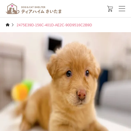

2475E39D-156C-401D-AE2C-90D9516C2B9D