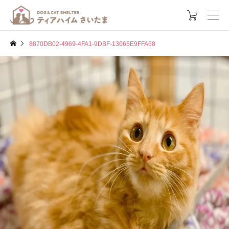

8870DB02-4969-4FA1-9DBF-13065E9FFA68