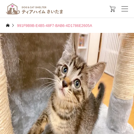

991F9B9B-E4B5-48F7-BAB6-4D1786E2605A