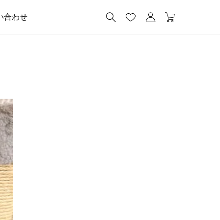




い合わせ