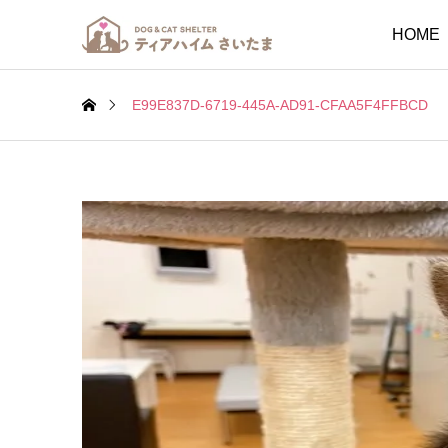
HOME
E99E837D-6719-445A-AD91-CFAA5F4FFBCD