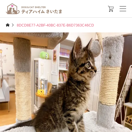

8DCD8E77-A2BF-40BC-837E-B6D7363C46CD