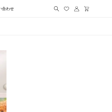




い合わせ