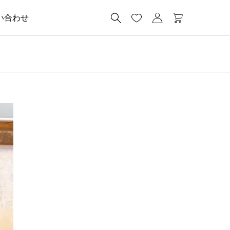




い合わせ