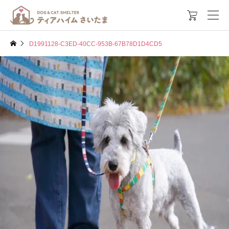

D1991128-C3ED-40CC-953B-67B78D1D4CD5