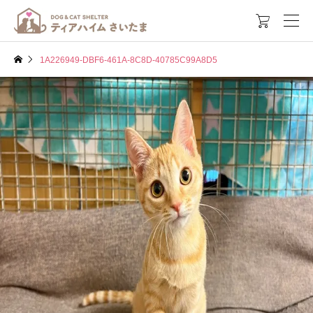

1A226949-DBF6-461A-8C8D-40785C99A8D5