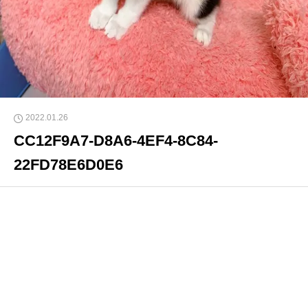
2022.01.26
CC12F9A7-D8A6-4EF4-8C84-
22FD78E6D0E6