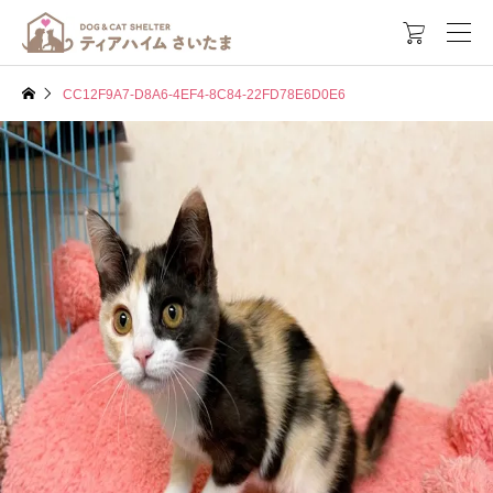

CC12F9A7-D8A6-4EF4-8C84-22FD78E6D0E6