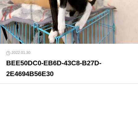
2022.01.30
BEE50DC0-EB6D-43C8-B27D-
2E4694B56E30