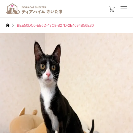

BEE50DC0-EB6D-43C8-B27D-2E4694B56E30