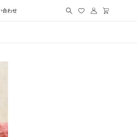




い合わせ