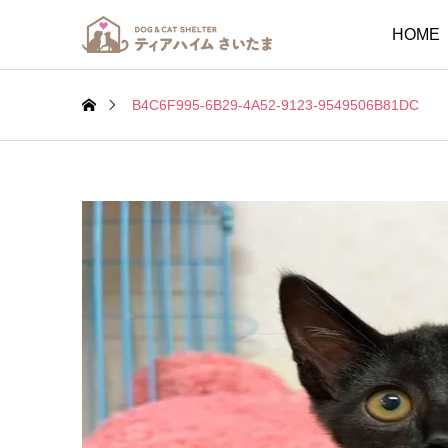
HOME
B4C6F995-6B29-4A52-9123-9549506B81DC