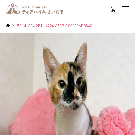

5C141034-2B11-4224-A60B-C09229AD8640