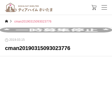

cman20190315093023776
2019.03.15
cman20190315093023776