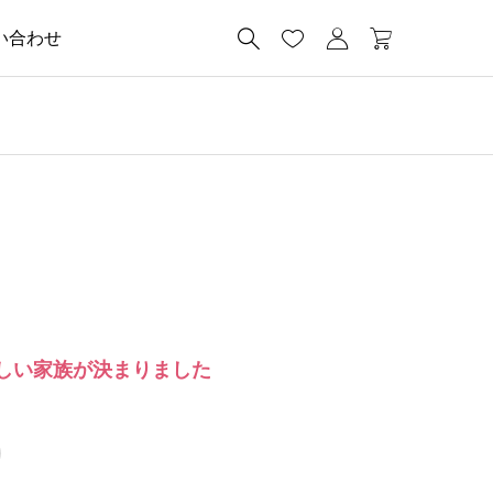




い合わせ
しい家族が決まりました