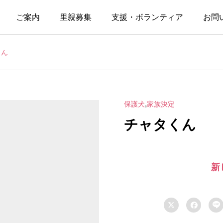
ご案内
里親募集
支援・ボランティア
お問
くん
,
保護犬
家族決定
チャタくん
新


