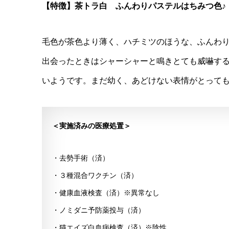
【特徴】茶トラ白 ふんわりパステルはちみつ色♪
毛色が茶色より薄く、ハチミツのほうな、ふんわ
出会ったときはシャーシャーと鳴きとても威嚇す
いようです。まだ幼く、あどけない表情がとって
＜実施済みの医療処置＞
・去勢手術（済）
・３種混合ワクチン（済）
・健康血液検査（済）※異常なし
・ノミダニ予防薬投与（済）
・猫エイズ白血病検査（済）※陰性