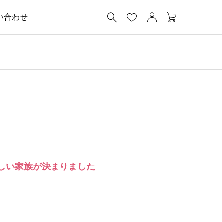




い合わせ
しい家族が決まりました