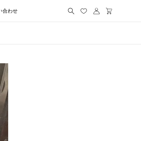




い合わせ