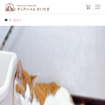

あさり