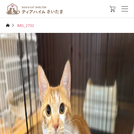

IMG_2702