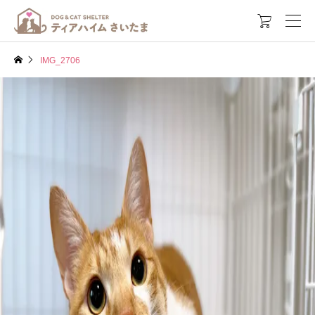

IMG_2706