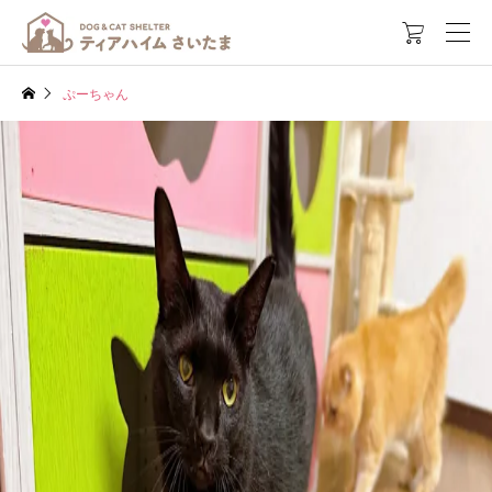

ぷーちゃん