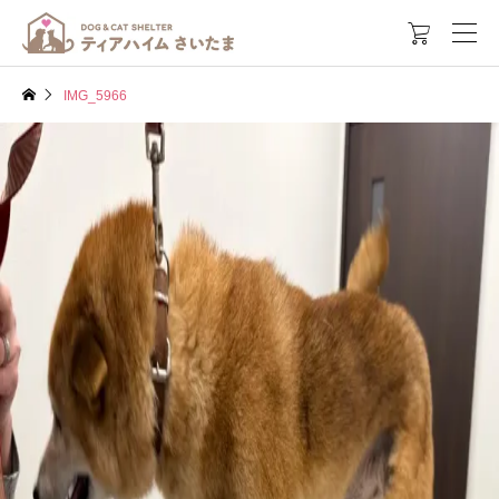

IMG_5966