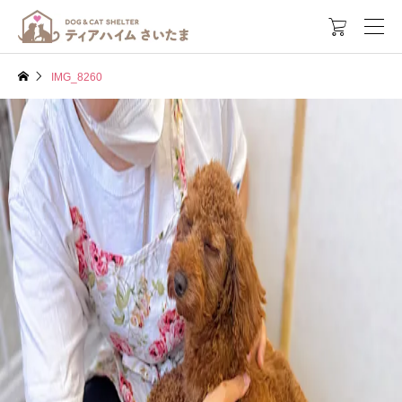

IMG_8260