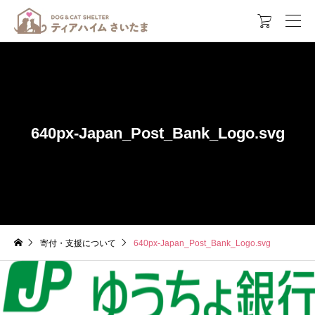

640px-Japan_Post_Bank_Logo.svg
寄付・支援について
640px-Japan_Post_Bank_Logo.svg