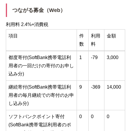
つながる募金（Web）
利用料 2.4%+消費税
項目
件
利用
金額
数
料
項目
件
利用
金額
都度寄付(SoftBank携帯電話利
1
-79
3,000
数
料
用者の一回だけの寄付のお申し
込み分)
継続寄付(SoftBank携帯電話利
9
-369
14,000
用者の毎月継続での寄付のお申
し込み分)
ソフトバンクポイント寄付
0
0
0
(SoftBank携帯電話利用者のポ