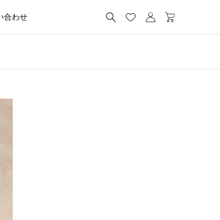




い合わせ