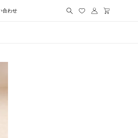




い合わせ