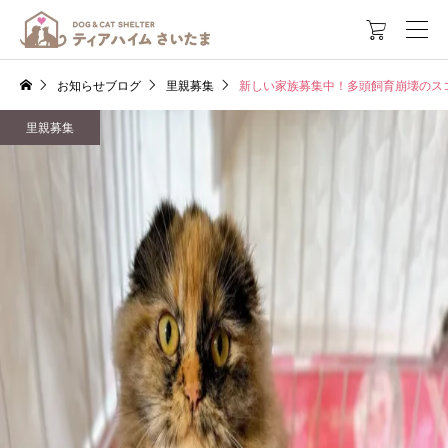

お知らせブログ
里親募集
新しい家族募集中！多頭飼育崩壊のス
里親募集