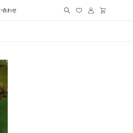




い合わせ