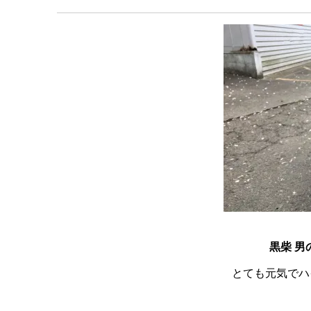
黒柴 男
とても元気でハ