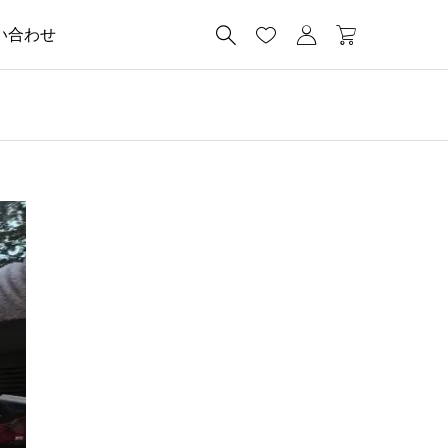




い合わせ