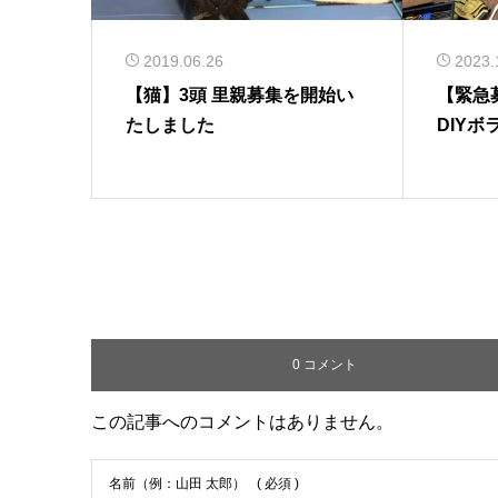
2019.06.26
2023.
【猫】3頭 里親募集を開始い
【緊急
たしました
DIY
0 コメント
この記事へのコメントはありません。
名前（例：山田 太郎）
( 必須 )