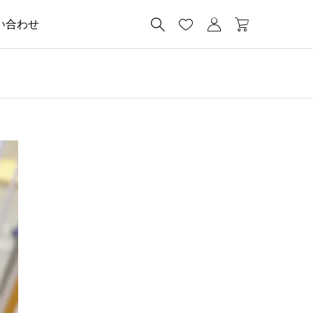




い合わせ