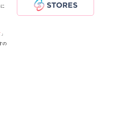
当に
て
」
すの