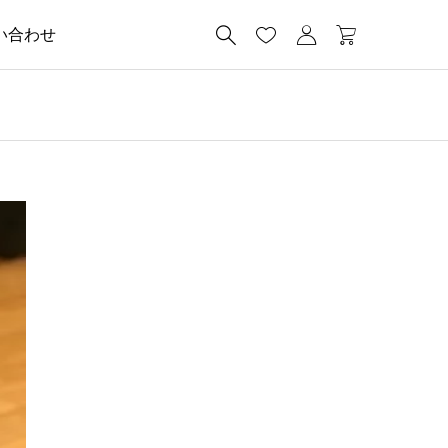




い合わせ